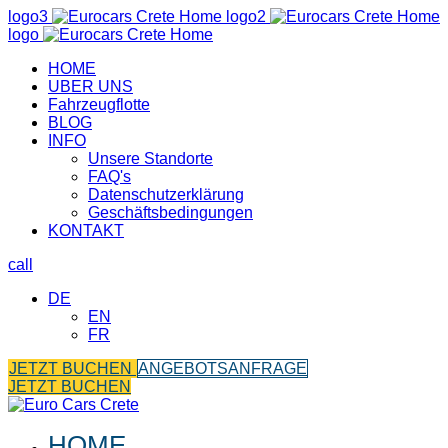
logo3
logo2
logo
ΗΟΜΕ
UBER UNS
Fahrzeugflotte
BLOG
INFO
Unsere Standorte
FAQ's
Datenschutzerklärung
Geschäftsbedingungen
KONTAKT
call
DE
EN
FR
JETZT BUCHEN
ANGEBOTSANFRAGE
JETZT BUCHEN
HOME