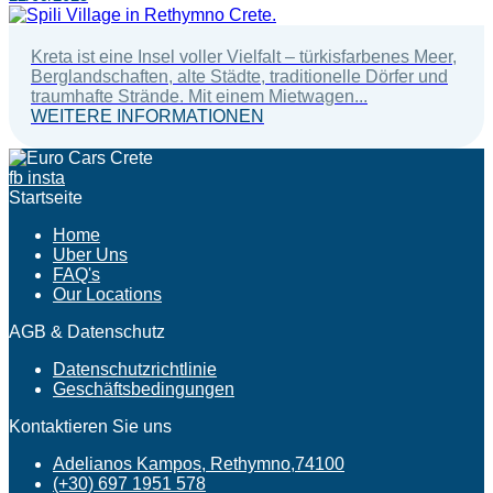
Kreta ist eine Insel voller Vielfalt – türkisfarbenes Meer,
Berglandschaften, alte Städte, traditionelle Dörfer und
traumhafte Strände. Mit einem Mietwagen...
WEITERE INFORMATIONEN
fb
insta
Startseite
Home
Uber Uns
FAQ's
Our Locations
AGB & Datenschutz
Datenschutzrichtlinie
Geschäftsbedingungen
Kontaktieren Sie uns
Adelianos Kampos, Rethymno,74100
(+30) 697 1951 578